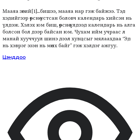
Мааяа зөгий[1]...бишээ, мааяа нар гэж байжээ. Тэд
хэдийгээр өөрснөө устсан боловч календарь хийсэн нь
үлдэж. Хэлэх юм биш, өөрснөө үлдээд календарь нь алга
болсон бол дээр байсан юм. Чухам ийм учраас л
манай хууччуул шинэ дээл хувцсыг мялаахдаа “Эд
нь хэврэг эзэн нь мөнх байг” гэж хэлдэг ажгуу.
Цэнддоо