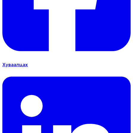
Хуваалцах