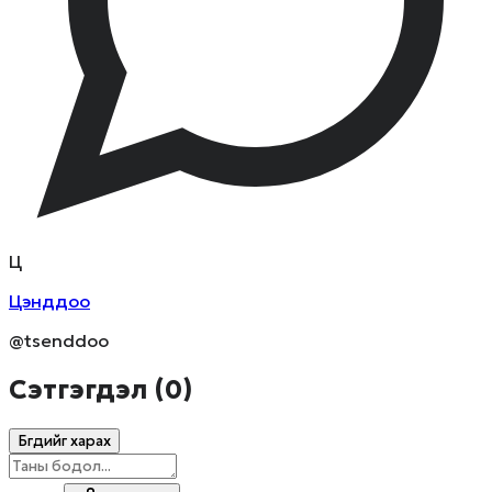
Ц
Цэнддоо
@tsenddoo
Сэтгэгдэл (
0
)
Бүгдийг харах