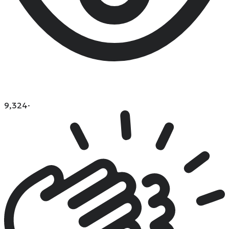
9,324
·