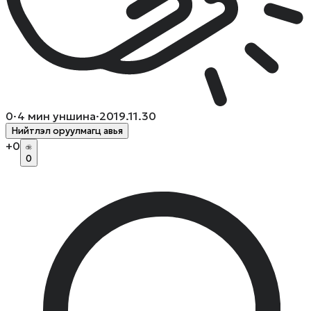
0
·
4
мин уншина
·
2019.11.30
Нийтлэл оруулмагц авья
+
0
0