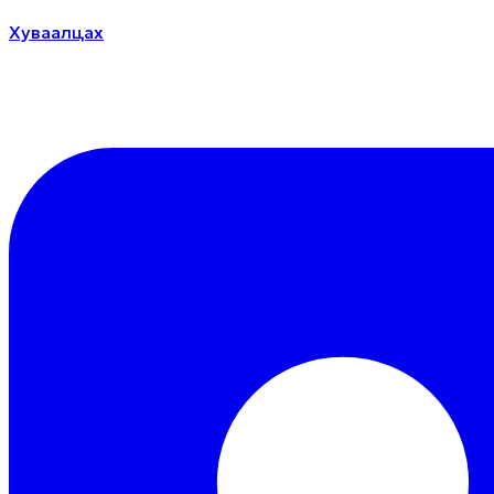
Хуваалцах