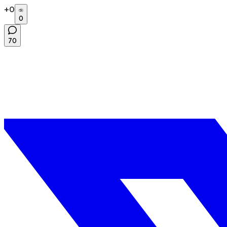
+
0
0
70