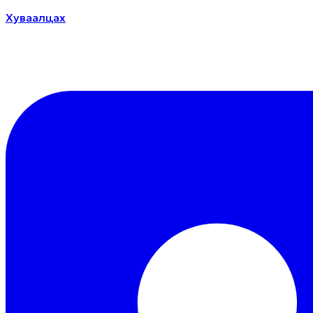
Хуваалцах