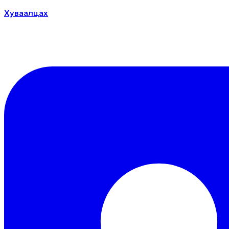
Хуваалцах