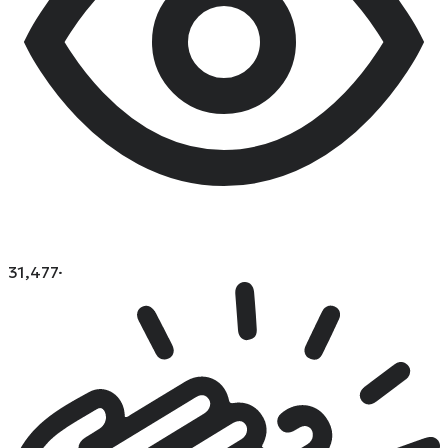
31,477
·