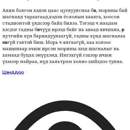
Алин болгон хэдэн цаас цуглуулснаа бөх, морины бай
шагналд тараагаад,хэдэн ёслолын хаалга, хоосон
стадионтой үлдсээр байх билээ. Тэгээд ч наадам
хэсдэг гадны бөхчүүд ирээд байг нь аваад явчихна, өөр
нутгийн хүн барилдуулахгүй, гадны хүнд шагналаа
өгөхгүй гэлтэй биш. Морь ч ялгаагүй, хаа холоос
машинаар ачиж ирсэн морины эзэд шагналыг нь
хамаад буцах энүүхэнд. Ингэхгүй гэхээр ичиж
үхмээр найраа, нүд хальтрам холио хийхдээ тулна.
Цэнддоо