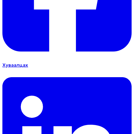
Хуваалцах