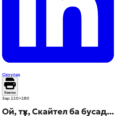
Оруулах
Хэвлэх
Зар 220×280
Ой, түүх, Скайтел ба бусад...