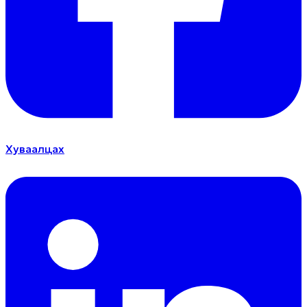
Хуваалцах