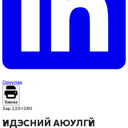
Оруулах
Хэвлэх
Зар 220×280
ҮНДЭСНИЙ АЮУЛГҮЙ