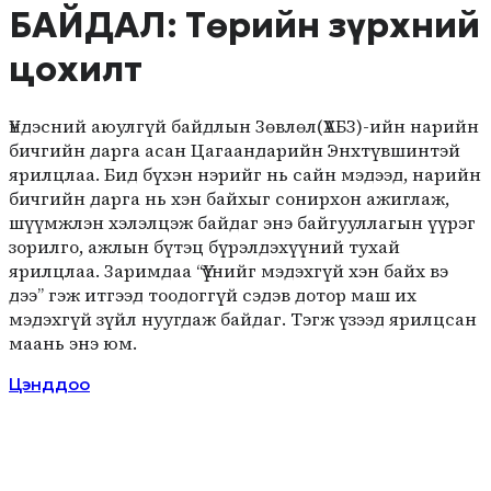
БАЙДАЛ: Төрийн зүрхний
цохилт
Үндэсний аюулгүй байдлын Зөвлөл(ҮАБЗ)-ийн нарийн
бичгийн дарга асан Цагаандарийн Энхтүвшинтэй
ярилцлаа. Бид бүхэн нэрийг нь сайн мэдээд, нарийн
бичгийн дарга нь хэн байхыг сонирхон ажиглаж,
шүүмжлэн хэлэлцэж байдаг энэ байгууллагын үүрэг
зорилго, ажлын бүтэц бүрэлдэхүүний тухай
ярилцлаа. Заримдаа “Үүнийг мэдэхгүй хэн байх вэ
дээ” гэж итгээд тоодоггүй сэдэв дотор маш их
мэдэхгүй зүйл нуугдаж байдаг. Тэгж үзээд ярилцсан
маань энэ юм.
Цэнддоо