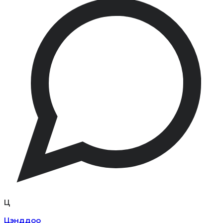
Ц
Цэнддоо