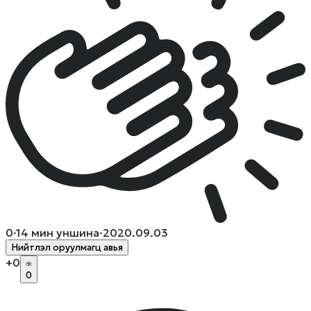
0
·
14
мин уншина
·
2020.09.03
Нийтлэл оруулмагц авья
+
0
0