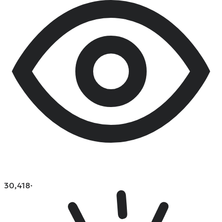
30,418
·