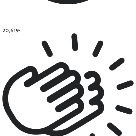
20,619
·