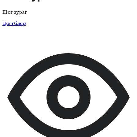
Шог зураг
Цогтбаяр