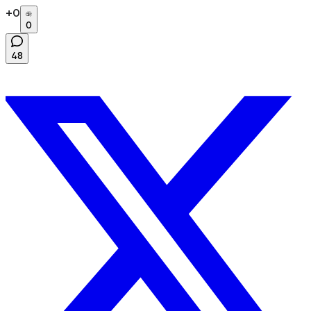
+
0
0
48