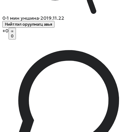
0
·
1
мин уншина
·
2019.11.22
Нийтлэл оруулмагц авья
+
0
0