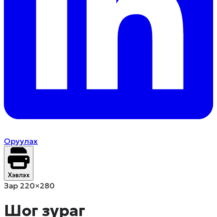
Оруулах
Хэвлэх
Зар 220×280
Шог зураг