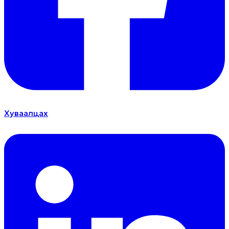
Хуваалцах