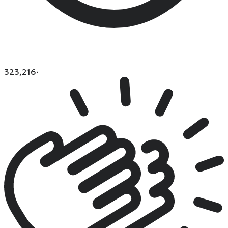
323,216
·