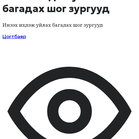
багадах шог зургууд
Инээх ихдэж уйлах багадах шог зургууд
Цогтбаяр