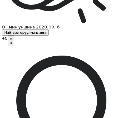
0
·
1
мин уншина
·
2020.09.16
Нийтлэл оруулмагц авья
+
0
0