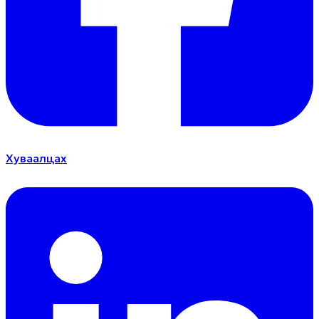
Хуваалцах