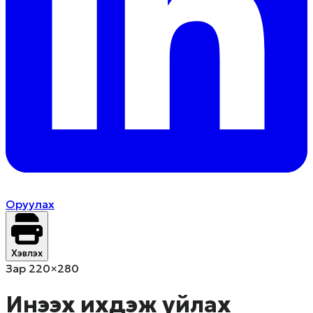
Оруулах
Хэвлэх
Зар 220×280
Инээх ихдэж уйлах