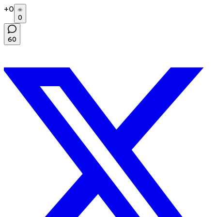
+
0
0
60