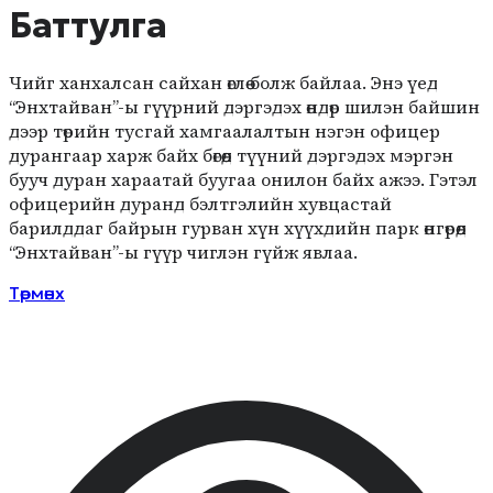
Баттулга
Чийг ханхалсан сайхан өглөө болж байлаа. Энэ үед
“Энхтайван”-ы гүүрний дэргэдэх өндөр шилэн байшин
дээр төрийн тусгай хамгаалалтын нэгэн офицер
дурангаар харж байх бөгөөд түүний дэргэдэх мэргэн
бууч дуран хараатай буугаа онилон байх ажээ. Гэтэл
офицерийн дуранд бэлтгэлийн хувцастай
барилддаг байрын гурван хүн хүүхдийн парк өнгөрөөд
“Энхтайван”-ы гүүр чиглэн гүйж явлаа.
Төрмөнх