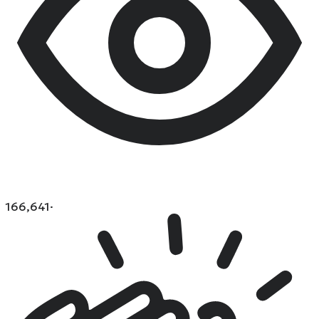
166,641
·