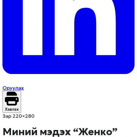
Оруулах
Хэвлэх
Зар 220×280
Миний мэдэх “Женко”