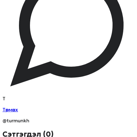
Т
Төрмөнх
@turmunkh
Сэтгэгдэл (
0
)