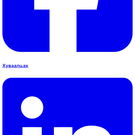
Хуваалцах