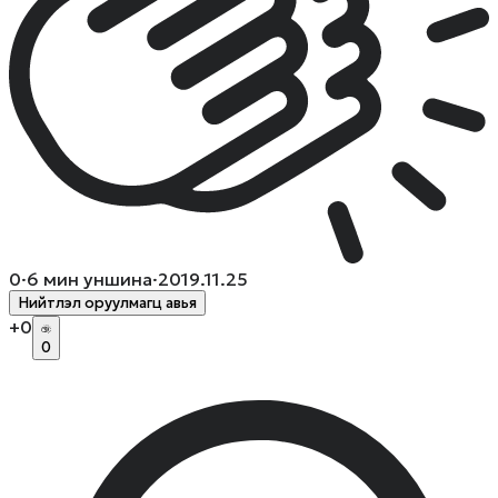
0
·
6
мин уншина
·
2019.11.25
Нийтлэл оруулмагц авья
+
0
0