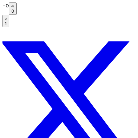
+
0
0
1