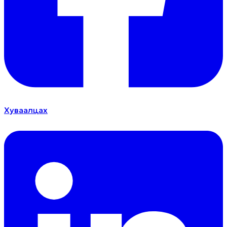
Хуваалцах