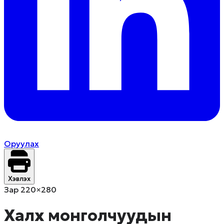
Оруулах
Хэвлэх
Зар 220×280
Халх монголчуудын