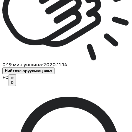
0
·
19
мин уншина
·
2020.11.14
Нийтлэл оруулмагц авья
+
0
0