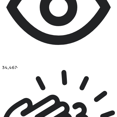
34,467
·