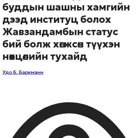
буддын шашны хамгийн
дээд институц болох
Жавзандамбын статус
бий болж хөгжсөн түүхэн
нөхцөлийн тухайд
Удо Б. Баркманн