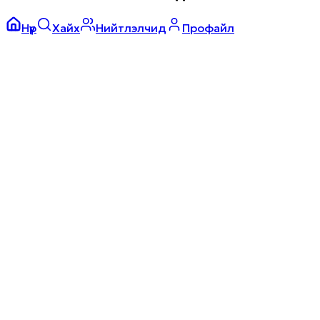
Нүүр
Хайх
Нийтлэлчид
Профайл