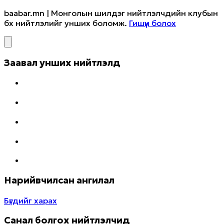
baabar.mn | Монголын шилдэг нийтлэлчдийн клубын
бүх нийтлэлийг унших боломж.
Гишүүн болох
Заавал унших нийтлэлүүд
Нарийвчилсан ангилал
Бүгдийг харах
Санал болгох нийтлэлчид