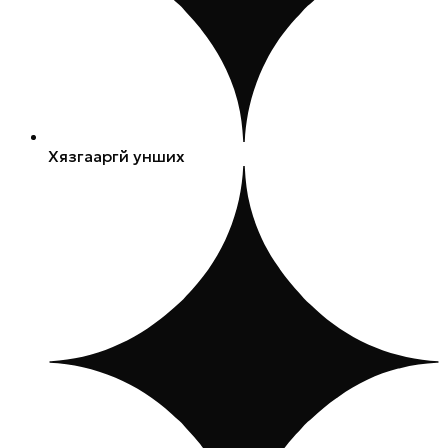
Хязгааргүй унших