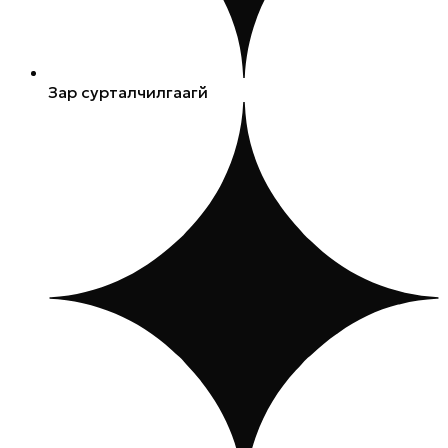
Зар сурталчилгаагүй