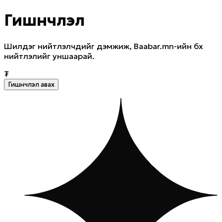
Гишүүнчлэл
Шилдэг нийтлэлчдийг дэмжиж, Baabar.mn-ийн бүх
нийтлэлийг уншаарай.
₮
Гишүүнчлэл авах