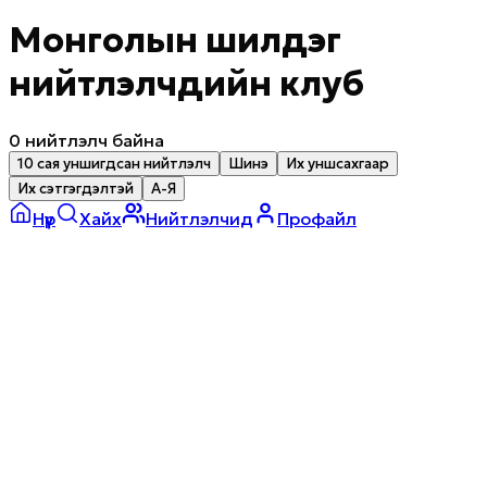
Монголын шилдэг
нийтлэлчдийн клуб
0
нийтлэлч байна
10 сая уншигдсан нийтлэлч
Шинэ
Их уншсахгаар
Их сэтгэгдэлтэй
А-Я
Нүүр
Хайх
Нийтлэлчид
Профайл