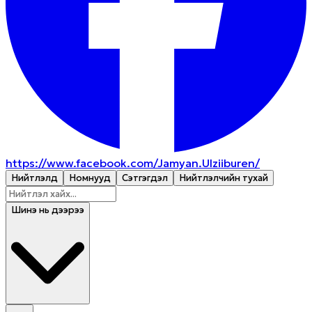
https://www.facebook.com/Jamyan.Ulziiburen/
Нийтлэлүүд
Номнууд
Сэтгэгдэл
Нийтлэлчийн тухай
Шинэ нь дээрээ