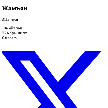
Жамъян
@Jamyan
18
нийтлэл
324K
уншилт
0
дагагч