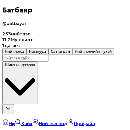
Батбаяр
@batbayar
253
нийтлэл
11.2M
уншилт
1
дагагч
Нийтлэлүүд
Номнууд
Сэтгэгдэл
Нийтлэлчийн тухай
Шинэ нь дээрээ
Нүүр
Хайх
Нийтлэлчид
Профайл