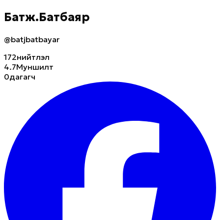
Батж.Батбаяр
@batjbatbayar
172
нийтлэл
4.7M
уншилт
0
дагагч