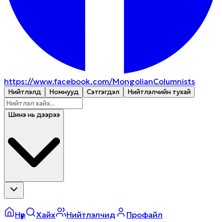
https://www.facebook.com/MongolianColumnists
Нийтлэлүүд
Номнууд
Сэтгэгдэл
Нийтлэлчийн тухай
Шинэ нь дээрээ
Нүүр
Хайх
Нийтлэлчид
Профайл