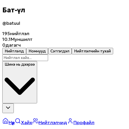
Бат-Үүл
@batuul
195
нийтлэл
10.1M
уншилт
0
дагагч
Нийтлэлүүд
Номнууд
Сэтгэгдэл
Нийтлэлчийн тухай
Шинэ нь дээрээ
Нүүр
Хайх
Нийтлэлчид
Профайл