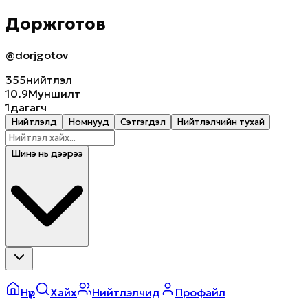
Доржготов
@dorjgotov
355
нийтлэл
10.9M
уншилт
1
дагагч
Нийтлэлүүд
Номнууд
Сэтгэгдэл
Нийтлэлчийн тухай
Шинэ нь дээрээ
Нүүр
Хайх
Нийтлэлчид
Профайл