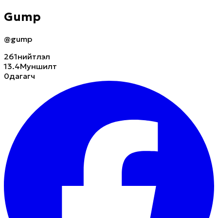
Gump
@gump
261
нийтлэл
13.4M
уншилт
0
дагагч