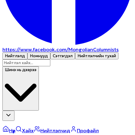
https://www.facebook.com/MongolianColumnists
Нийтлэлүүд
Номнууд
Сэтгэгдэл
Нийтлэлчийн тухай
Шинэ нь дээрээ
Нүүр
Хайх
Нийтлэлчид
Профайл