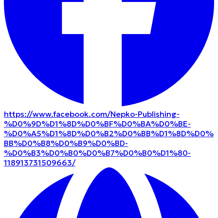
https://www.facebook.com/Nepko-Publishing-
%D0%9D%D1%8D%D0%BF%D0%BA%D0%BE-
%D0%A5%D1%8D%D0%B2%D0%BB%D1%8D%D0%
BB%D0%B8%D0%B9%D0%BD-
%D0%B3%D0%B0%D0%B7%D0%B0%D1%80-
118913731509663/