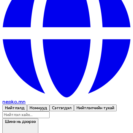
nepko.mn
Нийтлэлүүд
Номнууд
Сэтгэгдэл
Нийтлэлчийн тухай
Шинэ нь дээрээ