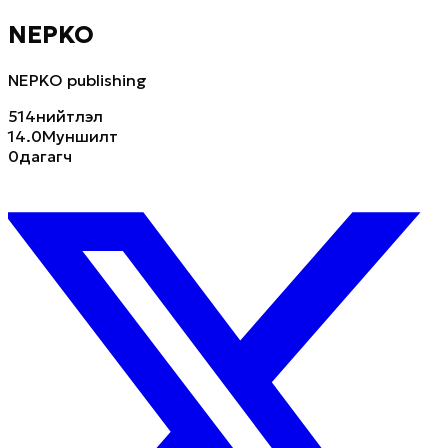
NEPKO
NEPKO publishing
514
нийтлэл
14.0M
уншилт
0
дагагч