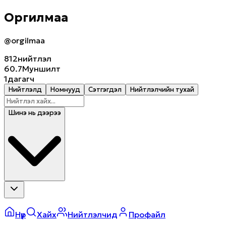
Оргилмаа
@orgilmaa
812
нийтлэл
60.7M
уншилт
1
дагагч
Нийтлэлүүд
Номнууд
Сэтгэгдэл
Нийтлэлчийн тухай
Шинэ нь дээрээ
Нүүр
Хайх
Нийтлэлчид
Профайл