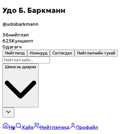
Удо Б. Баркманн
@udobarkmann
36
нийтлэл
625K
уншилт
0
дагагч
Нийтлэлүүд
Номнууд
Сэтгэгдэл
Нийтлэлчийн тухай
Шинэ нь дээрээ
Нүүр
Хайх
Нийтлэлчид
Профайл