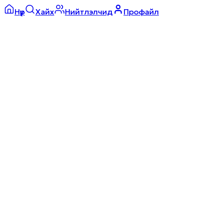
Нүүр
Хайх
Нийтлэлчид
Профайл