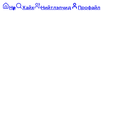
Нүүр
Хайх
Нийтлэлчид
Профайл